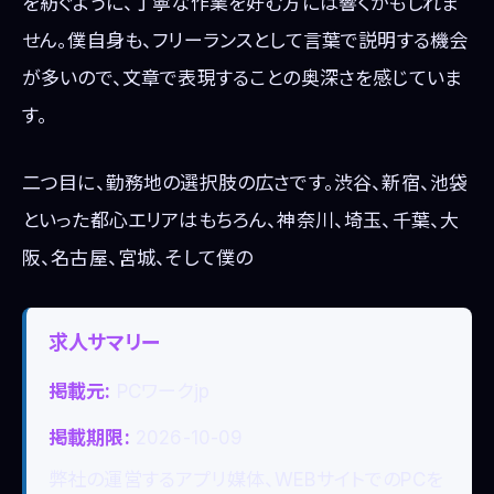
を紡ぐように、丁寧な作業を好む方には響くかもしれま
せん。僕自身も、フリーランスとして言葉で説明する機会
が多いので、文章で表現することの奥深さを感じていま
す。
二つ目に、勤務地の選択肢の広さです。渋谷、新宿、池袋
といった都心エリアはもちろん、神奈川、埼玉、千葉、大
阪、名古屋、宮城、そして僕の
求人サマリー
掲載元:
PCワークjp
掲載期限:
2026-10-09
弊社の運営するアプリ媒体、WEBサイトでのPCを