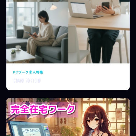
PCワーク求人特集
【槙原 涼介】都