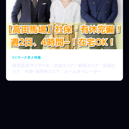
PCワーク求人特集
株式会社サンライズ｜渋谷エリア／新宿エリア／池袋エ
リア／中野・高円寺エリア｜メールオペレーター