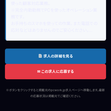
使った顧客対応業務。
※完全内勤勤務でPCを使ったオペレーション業
務です。
お手持ちのスマホを使っての作業、また電話での
応対などはありませんのでご安心ください。…
求人の詳細を見る
✉ この求人に応募する
※ボタンをクリックすると掲載元のpcwork.jp求人ページへ移動します。最新
の応募状況は掲載元でご確認ください。