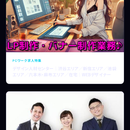
PCワーク求人特集
デザイン人材センター｜渋谷エリア／新宿エリア／池袋
エリア／六本木・麻布エリア／在宅｜WEBデザイナー