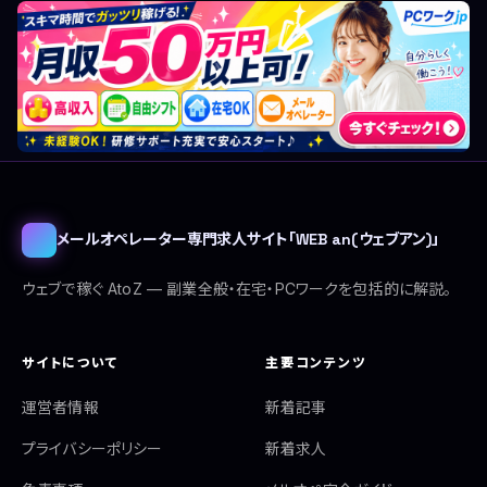
メールオペレーター専門求人サイト「WEB an(ウェブアン)」
ウェブで稼ぐ AtoZ — 副業全般・在宅・PCワークを包括的に解説。
サイトについて
主要コンテンツ
運営者情報
新着記事
プライバシーポリシー
新着求人