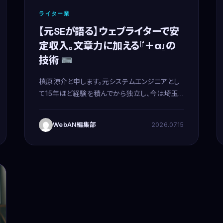
ライター業
【元SEが語る】ウェブライターで安
定収入。文章力に加える『＋α』の
技術
槙原涼介と申します。元システムエンジニアとし
て15年ほど経験を積んでから独立し、今は埼玉
県さいたま市を拠点にWebコンサルティングと
フリーランスのウェブライターとして活動してい
WebAN編集部
2026.07.15
ます。自宅での仕事が主で、二人の子供の子育て