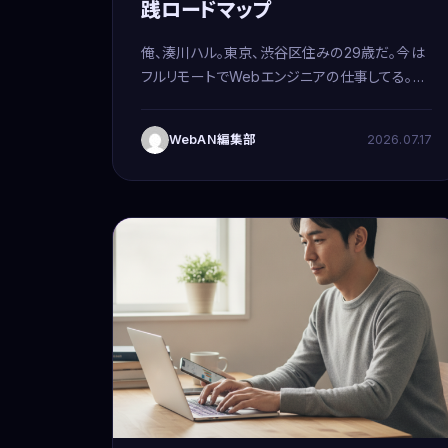
践ロードマップ
俺、湊川ハル。東京、渋谷区住みの29歳だ。今は
フルリモートでWebエンジニアの仕事してる。ス
タートアップを3社渡り歩いて、今は完全に在宅
ワーク。ついでに、在宅でメールオペレーターの
WebAN編集部
2026.07.17
仕事も並行してる。完全にナイトオウル体質