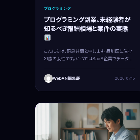
プログラミング
プログラミング副業、未経験者が
知るべき報酬相場と案件の実態
こんにちは、飛鳥井蘭と申します。品川区に住む
31歳の女性です。かつてはSaaS企業でデータア
ナリストとして数値と日々格闘していましたが、
今は育児と両立すべく、在宅でメールオペレータ
WebAN編集部
2026.07.15
ーという役割を担っています。しかし、一度