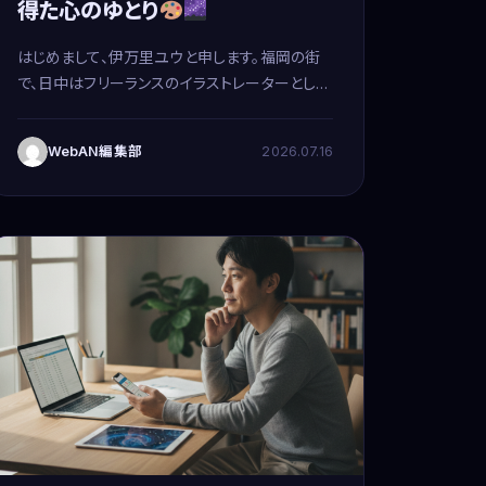
得た心のゆとり
はじめまして、伊万里ユウと申します。福岡の街
で、日中はフリーランスのイラストレーターとして
絵筆を握る24歳の男です。僕にとって絵を描くこ
とは、まさに人生そのもの。情熱を注ぎ込める、
WebAN編集部
2026.07.16
かけがえのない仕事だと心から思っています