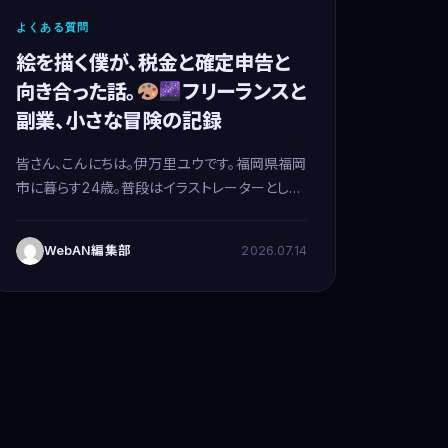
よくある質問
絵を描く僕が、税金と確定申告と
向き合った話。
フリーランスと
副業、小さな冒険の記録
皆さん、こんにちは。伊万里ユウです。福岡県福岡
市に暮らす24歳。普段はイラストレーターとし
て、美しい色彩や夜空の星々をモチーフにした絵
を描いています。創作に没頭する毎日を送ってい
WebAN編集部
2026.07.14
ますが、今日は少し、そんな僕のこれまでの道