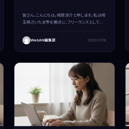
皆さん、こんにちは。槙原涼介と申します。私は埼
玉県さいたま市を拠点に、フリーランスとしてウ
ェブコンサルティングや在宅でのメールオペレー
ター業務を行っております。以前は15年間、シス
WebAN編集部
2026.07.16
テムエンジニアとして多岐にわたるプロジェ