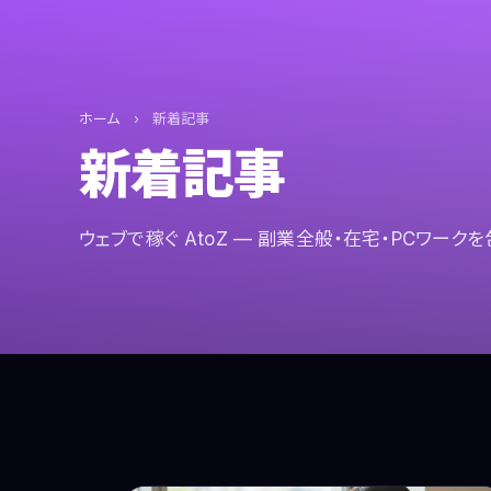
ホーム
›
新着記事
新着記事
ウェブで稼ぐ AtoZ — 副業全般・在宅・PCワーク