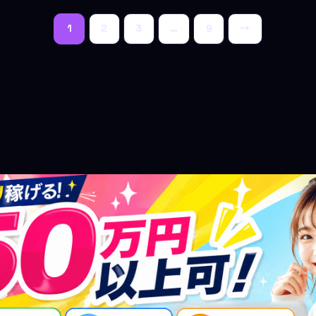
投
1
2
3
…
9
→
稿
の
ペ
ー
ジ
送
り