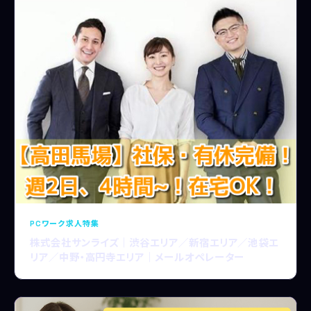
PCワーク求人特集
株式会社サンライズ｜渋谷エリア／新宿エリア／池袋エ
リア／中野・高円寺エリア｜メールオペレーター