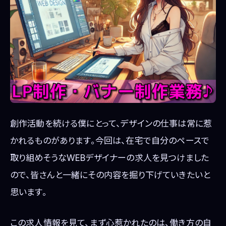
創作活動を続ける僕にとって、デザインの仕事は常に惹
かれるものがあります。今回は、在宅で自分のペースで
取り組めそうなWEBデザイナーの求人を見つけました
ので、皆さんと一緒にその内容を掘り下げていきたいと
思います。
この求人情報を見て、まず心惹かれたのは、働き方の自