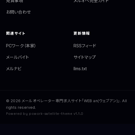
免責事項
メルオペ完全ガイド
お問い合わせ
関連サイト
更新情報
PCワーク（本家）
RSSフィード
メールバイト
サイトマップ
メルナビ
llms.txt
© 2026 メールオペレーター専門求人サイト「WEB an(ウェブアン)」. All
rights reserved.
Powered by pcwork-satellite-theme v1.1.0