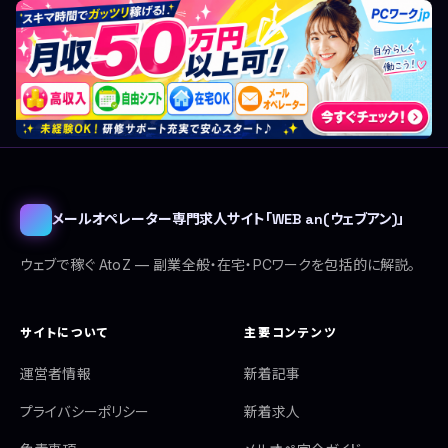
メールオペレーター専門求人サイト「WEB an(ウェブアン)」
ウェブで稼ぐ AtoZ — 副業全般・在宅・PCワークを包括的に解説。
サイトについて
主要コンテンツ
運営者情報
新着記事
プライバシーポリシー
新着求人