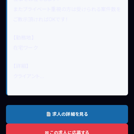
またプライベート重視の方は受けられる案件数を
ご教示頂ければOKです！
【勤務地】
在宅ワーク
【詳細】
クライアント…
求人の詳細を見る
✉ この求人に応募する