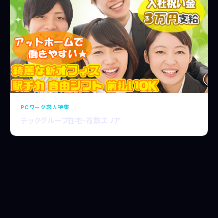
PCワーク求人特集
テックグループ在宅・複数エリア