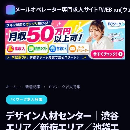
メールオペレーター専門求人サイト「WEB an(ウェ
ホーム
›
新着記事
›
PCワーク求人特集
PCワーク求人特集
デザイン人材センター｜渋谷
エリア／新宿エリア／池袋エ