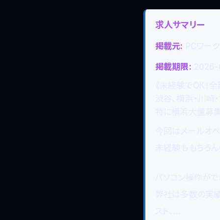
求人サマリー
掲載元:
PCワーク
掲載期限:
2026-
《未経験でOK！全
渋谷、横浜・川崎
特に横浜大量募集
今回はメールオペ
未経験ももちろん
パソコン操作がで
弊社は多数の実績
スト、…