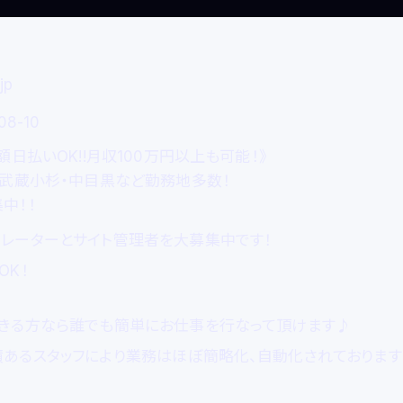
jp
08-10
額日払いOK!!月収100万円以上も可能！》
・武蔵小杉・中目黒など勤務地多数！
中！！
レーターとサイト管理者を大募集中です！
OK！
きる方なら誰でも簡単にお仕事を行なって頂けます♪
あるスタッフにより業務はほぼ簡略化、自動化されておりま