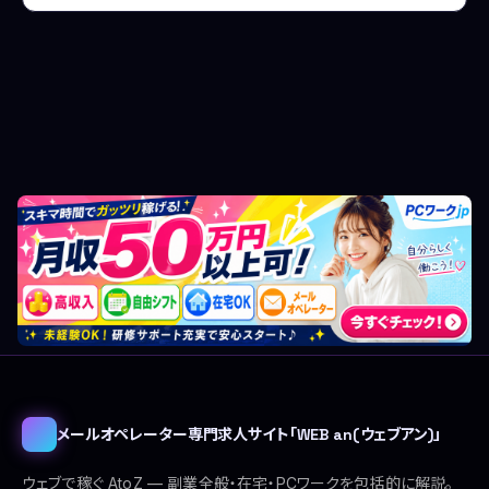
メールオペレーター専門求人サイト「WEB an(ウェブアン)」
ウェブで稼ぐ AtoZ — 副業全般・在宅・PCワークを包括的に解説。