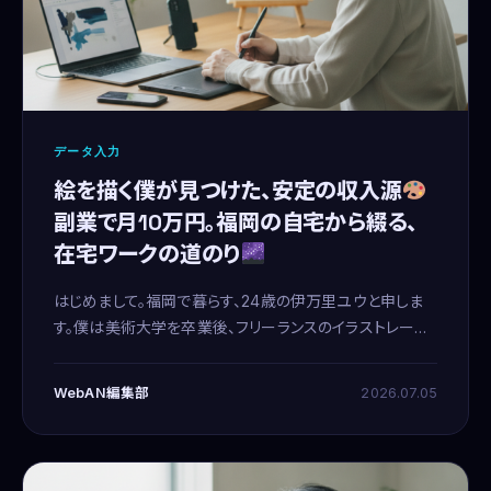
データ入力
絵を描く僕が見つけた、安定の収入源
副業で月10万円。福岡の自宅から綴る、
在宅ワークの道のり
はじめまして。福岡で暮らす、24歳の伊万里ユウと申しま
す。僕は美術大学を卒業後、フリーランスのイラストレータ
ーとして活動しているのですが、正直なところ、アートの世
界は収入が不安定でして。絵を描くことは僕の生きがいそ
WebAN編集部
2026.07.05
のもの