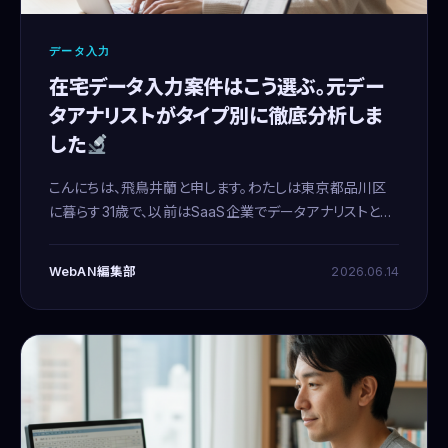
データ入力
在宅データ入力案件はこう選ぶ。元デー
タアナリストがタイプ別に徹底分析しま
した
こんにちは、飛鳥井蘭と申します。わたしは東京都品川区
に暮らす31歳で、以前はSaaS企業でデータアナリストとし
て働いていました。今は育児との両立を最優先し、在宅で
メールオペレーターの仕事に就いています。データと数値
WebAN編集部
2026.06.14
を基に