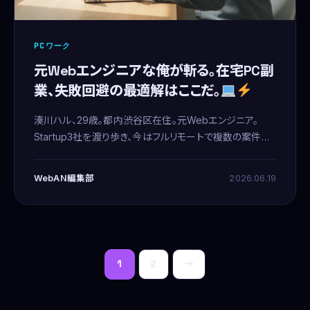
PCワーク
元Webエンジニアな俺が斬る。在宅PC副
業、失敗回避の最適解はここだ。
湊川ハル、29歳。都内渋谷区在住。元Webエンジニア。
Startup3社を渡り歩き、今はフルリモートで複数の案件を
回してる。メインはECのメルオペだけど、スポットでデータ
クレンジングやRPAツール検証のアサインも受ける。
WebAN編集部
2026.06.19
投
1
2
→
稿
の