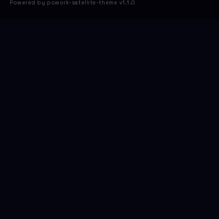
Powered by pcwork-satellite-theme v1.1.0