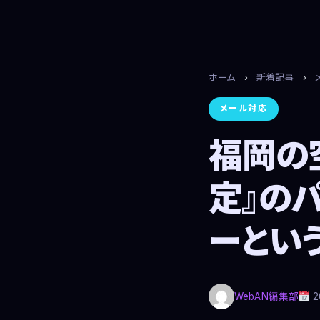
ホーム
›
新着記事
›
メール対応
福岡の
定』の
ーとい
WebAN編集部